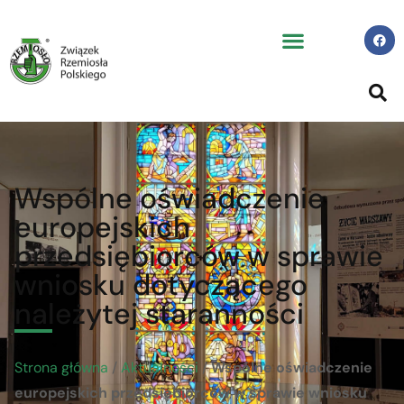
Wspólne oświadczenie
europejskich
przedsiębiorców w sprawie
wniosku dotyczącego
należytej staranności
Strona główna
/
Aktualności
/
Wspólne oświadczenie
europejskich przedsiębiorców w sprawie wniosku