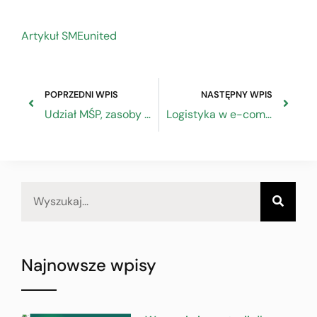
Artykuł SMEunited
POPRZEDNI WPIS
NASTĘPNY WPIS
Udział MŚP, zasoby i wdrażanie norm. Takie tematy zostały omówione w Brukseli na pierwszym Forum Wysokiego Szczebla ds. Normalizacji
Logistyka w e-commerce – film szkoleniowy zrealizowany przez PARP w ramach projektu Centrum Rozwoju Małych i Średnich Przedsiębiorstw
Najnowsze wpisy