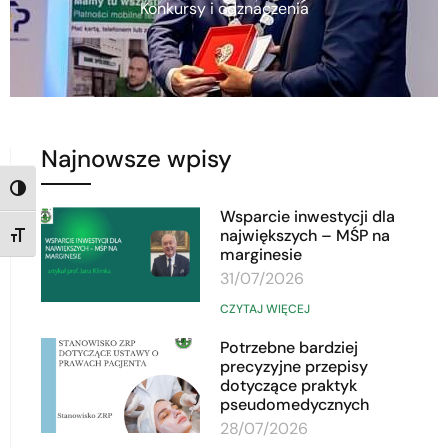
Konkursy i odznaczenia
Najnowsze wpisy
TOGGLE HIGH CONTRAST
Wsparcie inwestycji dla
największych – MŚP na
TOGGLE FONT SIZE
marginesie
31/07/2026
CZYTAJ WIĘCEJ
Potrzebne bardziej
precyzyjne przepisy
dotyczące praktyk
pseudomedycznych
28/07/2026