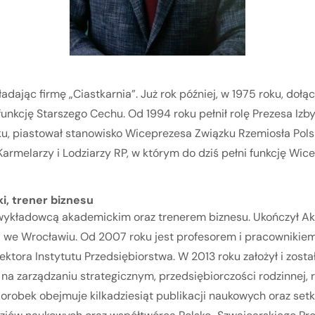
adając firmę „Ciastkarnia”. Już rok później, w 1975 roku, doł
unkcję Starszego Cechu. Od 1994 roku pełnił rolę Prezesa Izby
u, piastował stanowisko Wiceprezesa Związku Rzemiosła Polsk
Karmelarzy i Lodziarzy RP, w którym do dziś pełni funkcję W
, trener biznesu
 wykładowcą akademickim oraz trenerem biznesu. Ukończył A
j we Wrocławiu. Od 2007 roku jest profesorem i pracowniki
ektora Instytutu Przedsiębiorstwa. W 2013 roku założył i zos
 zarządzaniu strategicznym, przedsiębiorczości rodzinnej, r
dorobek obejmuje kilkadziesiąt publikacji naukowych oraz se