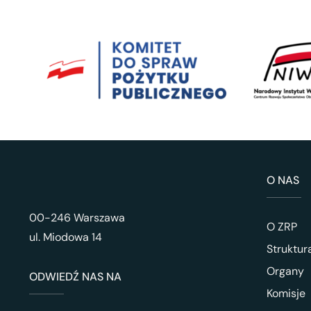
O NAS
00-246 Warszawa
O ZRP
ul. Miodowa 14
Struktur
Organy
ODWIEDŹ NAS NA
Komisje