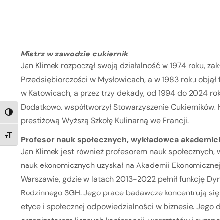
Mistrz w zawodzie cukiernik
Jan Klimek rozpoczął swoją działalność w 1974 roku, zakł
Przedsiębiorczości w Mysłowicach, a w 1983 roku objął f
w Katowicach, a przez trzy dekady, od 1994 do 2024 rok
Dodatkowo, współtworzył Stowarzyszenie Cukierników, 
TOGGLE HIGH CONTRAST
prestiżową Wyższą Szkołę Kulinarną we Francji.
TOGGLE FONT SIZE
Profesor nauk społecznych, wykładowca akademicki
Jan Klimek jest również profesorem nauk społecznych,
nauk ekonomicznych uzyskał na Akademii Ekonomiczne
Warszawie, gdzie w latach 2013-2022 pełnił funkcję Dyr
Rodzinnego SGH. Jego prace badawcze koncentrują się na
etyce i społecznej odpowiedzialności w biznesie. Jego 