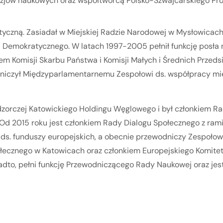
ozjów naukowych oraz współtwórcą Polsko-Szwajcarskiego Proj
tyczną. Zasiadał w Miejskiej Radzie Narodowej w Mysłowicach
mokratycznego. W latach 1997-2005 pełnił funkcję posła na S
 Komisji Skarbu Państwa i Komisji Małych i Średnich Przeds
iczył Międzyparlamentarnemu Zespołowi ds. współpracy międ
zorczej Katowickiego Holdingu Węglowego i był członkiem Rad 
d 2015 roku jest członkiem Rady Dialogu Społecznego z rami
ds. funduszy europejskich, a obecnie przewodniczy Zespołowi 
ecznego w Katowicach oraz członkiem Europejskiego Komite
nadto, pełni funkcję Przewodniczącego Rady Naukowej oraz je