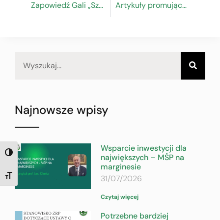
Zapowiedź Gali „Szkoły Rzemiosła”
Artykuły promujące Galę „Szkoły Rzemiosła”
Najnowsze wpisy
Wsparcie inwestycji dla
TOGGLE HIGH CONTRAST
największych – MŚP na
marginesie
31/07/2026
TOGGLE FONT SIZE
Czytaj więcej
Potrzebne bardziej