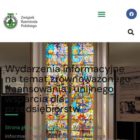
Wydarzenia informacyjne
na temat zrównoważonego
finansowania i unijnego
wsparcia dla
przedsiębiorstw
Strona główna
/
Aktualności
/
Wydarzenia
informacyjne na temat zrównoważonego