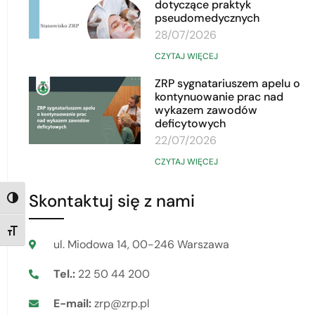
dotyczące praktyk
pseudomedycznych
28/07/2026
CZYTAJ WIĘCEJ
ZRP sygnatariuszem apelu o
kontynuowanie prac nad
wykazem zawodów
deficytowych
22/07/2026
CZYTAJ WIĘCEJ
Skontaktuj się z nami
TOGGLE HIGH CONTRAST
TOGGLE FONT SIZE
ul. Miodowa 14, 00-246 Warszawa
Tel.:
22 50 44 200
E-mail:
zrp@zrp.pl