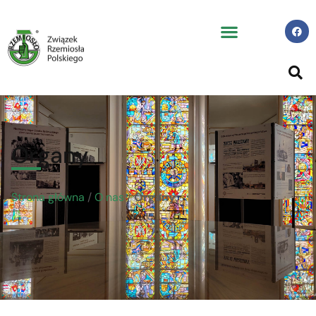
Organy
Strona główna
/
O nas
/
Organy