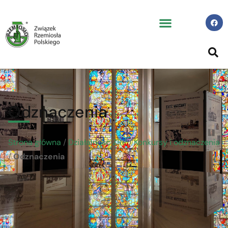
Odznaczenia
Strona główna
/
Działalność ZRP
/
Konkursy i odznaczenia
/
Odznaczenia