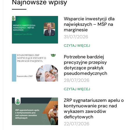
Najnowsze wpisy
Wsparcie inwestycji dla
największych – MŚP na
marginesie
31/07/2026
CZYTAJ WIĘCEJ
Potrzebne bardziej
precyzyjne przepisy
dotyczące praktyk
pseudomedycznych
28/07/2026
CZYTAJ WIĘCEJ
ZRP sygnatariuszem apelu o
kontynuowanie prac nad
wykazem zawodów
deficytowych
22/07/2026