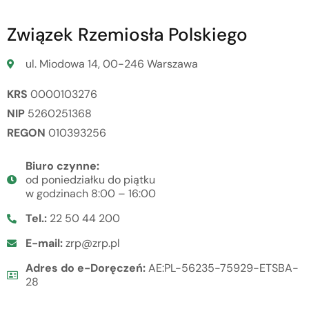
Związek Rzemiosła Polskiego
ul. Miodowa 14, 00-246 Warszawa
KRS
0000103276
NIP
5260251368
REGON
010393256
Biuro czynne:
od poniedziałku do piątku
w godzinach 8:00 – 16:00
Tel.:
22 50 44 200
E-mail:
zrp@zrp.pl
Adres do e-Doręczeń:
AE:PL-56235-75929-ETSBA-
28