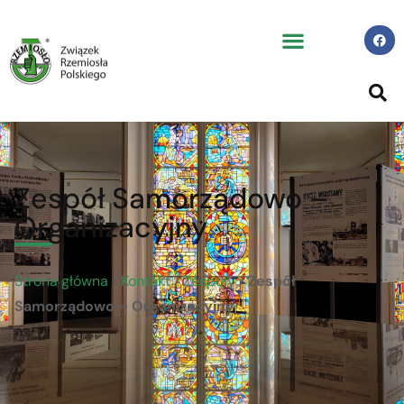
Zespół Samorządowo –
Organizacyjny
Strona główna
/
Kontakt
/
Zespoły
/
Zespół
Samorządowo – Organizacyjny