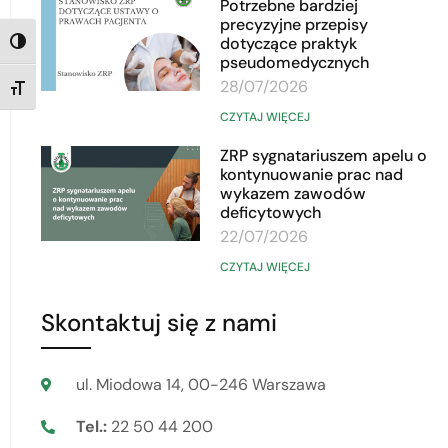
Potrzebne bardziej
precyzyjne przepisy
dotyczące praktyk
TOGGLE HIGH CONTRAST
pseudomedycznych
28/07/2026
TOGGLE FONT SIZE
CZYTAJ WIĘCEJ
ZRP sygnatariuszem apelu o
kontynuowanie prac nad
wykazem zawodów
deficytowych
22/07/2026
CZYTAJ WIĘCEJ
Skontaktuj się z nami
ul. Miodowa 14, 00-246 Warszawa
Tel.:
22 50 44 200