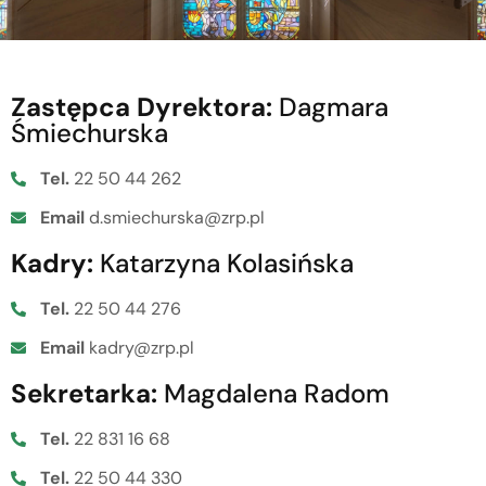
Zastępca Dyrektora:
Dagmara
Śmiechurska
Tel.
22 50 44 262
Email
d.smiechurska@zrp.pl
Kadry:
Katarzyna Kolasińska
Tel.
22 50 44 276
Email
kadry@zrp.pl​
Sekretarka:
Magdalena Radom
Tel.
22 831 16 68
Tel.
22 50 44 330