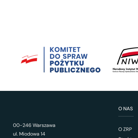
O NAS
00-246 Warszawa
O ZRP
ul. Miodowa 14