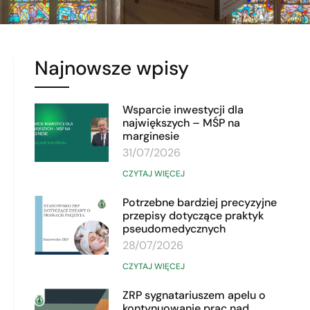
Najnowsze wpisy
Wsparcie inwestycji dla
największych – MŚP na
marginesie
31/07/2026
CZYTAJ WIĘCEJ
Potrzebne bardziej precyzyjne
przepisy dotyczące praktyk
pseudomedycznych
28/07/2026
CZYTAJ WIĘCEJ
ZRP sygnatariuszem apelu o
kontynuowanie prac nad