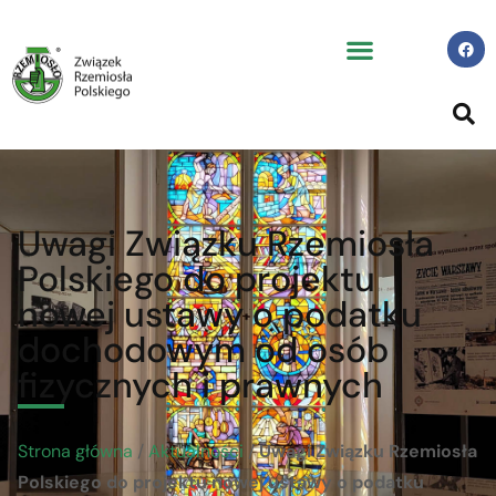
Uwagi Związku Rzemiosła
Polskiego do projektu
nowej ustawy o podatku
dochodowym od osób
fizycznych i prawnych
Strona główna
/
Aktualności
/
Uwagi Związku Rzemiosła
Polskiego do projektu nowej ustawy o podatku