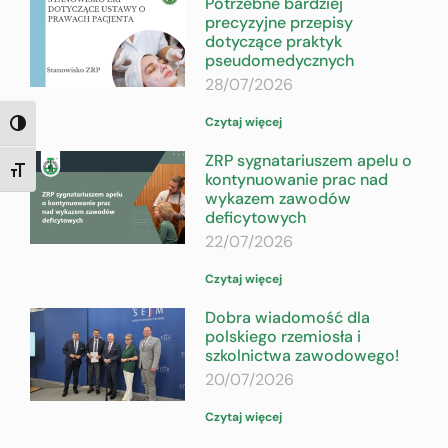
Potrzebne bardziej
precyzyjne przepisy
dotyczące praktyk
pseudomedycznych
28/07/2026
Czytaj więcej
TOGGLE HIGH CONTRAST
ZRP sygnatariuszem apelu o
TOGGLE FONT SIZE
kontynuowanie prac nad
wykazem zawodów
deficytowych
22/07/2026
Czytaj więcej
Dobra wiadomość dla
polskiego rzemiosła i
szkolnictwa zawodowego!
20/07/2026
Czytaj więcej