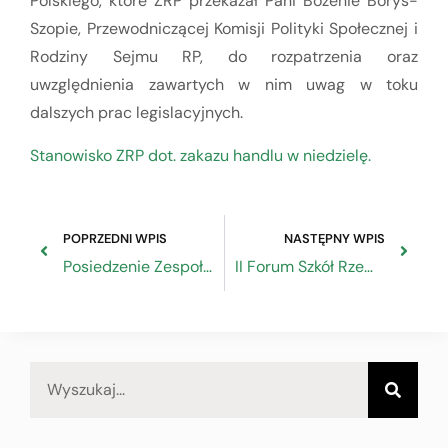
Polskiego, które ZRP przekazał Pani Bożenie Borys-
Szopie, Przewodniczącej Komisji Polityki Społecznej i
Rodziny Sejmu RP, do rozpatrzenia oraz
uwzględnienia zawartych w nim uwag w toku
dalszych prac legislacyjnych.
Stanowisko ZRP dot. zakazu handlu w niedzielę.
POPRZEDNI WPIS
NASTĘPNY WPIS
Posiedzenie Zespołu ds. Strategii Europa 2020
II Forum Szkół Rzemiosła w Pałacu Chodkiewiczów