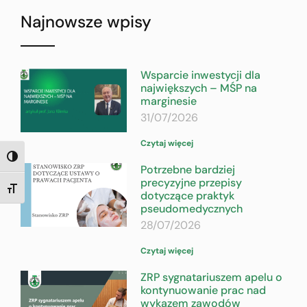
Najnowsze wpisy
Wsparcie inwestycji dla
największych – MŚP na
marginesie
31/07/2026
Czytaj więcej
TOGGLE HIGH CONTRAST
Potrzebne bardziej
precyzyjne przepisy
TOGGLE FONT SIZE
dotyczące praktyk
pseudomedycznych
28/07/2026
Czytaj więcej
ZRP sygnatariuszem apelu o
kontynuowanie prac nad
wykazem zawodów