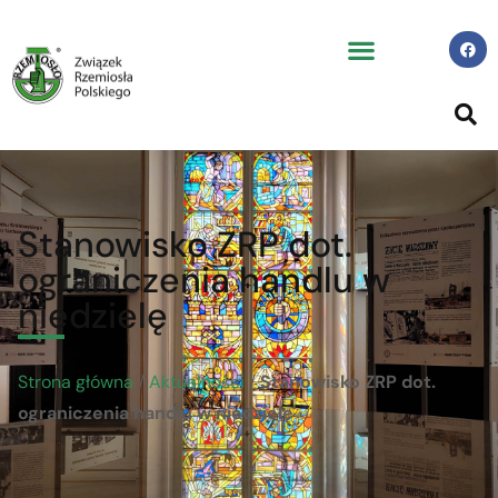
Stanowisko ZRP dot.
ograniczenia handlu w
niedzielę
Strona główna
/
Aktualności
/
Stanowisko ZRP dot.
ograniczenia handlu w niedzielę