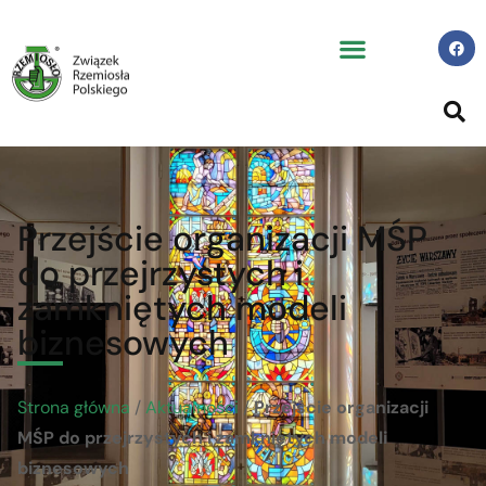
Przejście organizacji MŚP
do przejrzystych i
zamkniętych modeli
biznesowych
Strona główna
/
Aktualności
/
Przejście organizacji
MŚP do przejrzystych i zamkniętych modeli
biznesowych