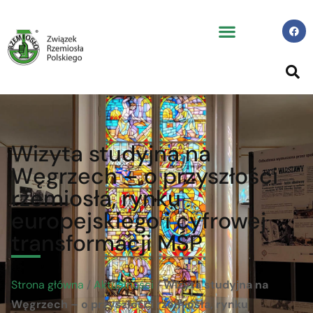
Wizyta studyjna na
Węgrzech – o przyszłości
rzemiosła, rynku
europejskiego i cyfrowej
transformacji MŚP
Strona główna
/
Aktualności
/
Wizyta studyjna na
Węgrzech – o przyszłości rzemiosła, rynku