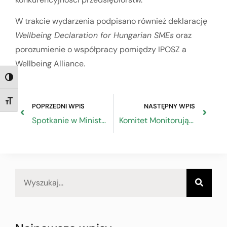
W trakcie wydarzenia podpisano również deklarację
Wellbeing Declaration for Hungarian SMEs
oraz
porozumienie o współpracy pomiędzy IPOSZ a
Wellbeing Alliance.
TOGGLE HIGH CONTRAST
TOGGLE FONT SIZE
POPRZEDNI WPIS
NASTĘPNY WPIS
Spotkanie w Ministerstwie Edukacji Narodowej
Komitet Monitorujący Program Fundusze Europejskie dla Rozwoju Społecznego na lata 2021-2027 zatwierdził nowy konkurs dla partnerów społecznych