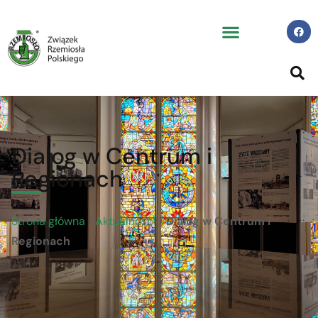
Dialog w Centrum i
Regionach
Strona główna
/
Aktualności
/
Dialog w Centrum i
Regionach