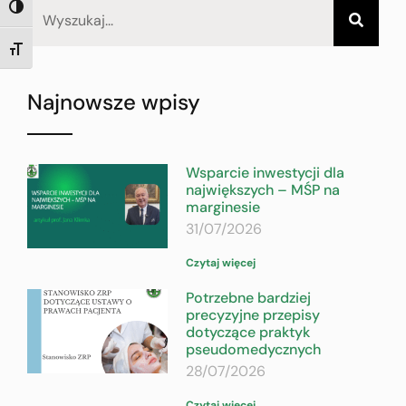
TOGGLE HIGH CONTRAST
TOGGLE FONT SIZE
Najnowsze wpisy
Wsparcie inwestycji dla
największych – MŚP na
marginesie
31/07/2026
Czytaj więcej
Potrzebne bardziej
precyzyjne przepisy
dotyczące praktyk
pseudomedycznych
28/07/2026
Czytaj więcej