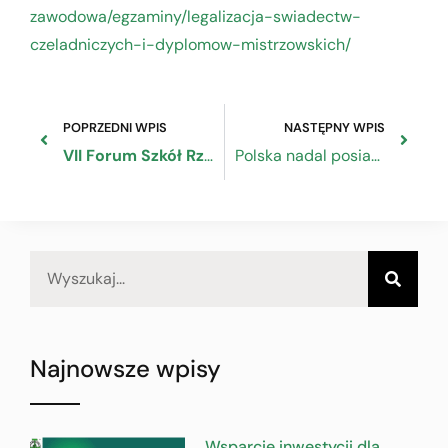
zawodowa/egzaminy/legalizacja-swiadectw-
czeladniczych-i-dyplomow-mistrzowskich/
POPRZEDNI WPIS
NASTĘPNY WPIS
VII Forum Szkół Rzemiosła „Między teorią a praktyką” w Pałacu Chodkiewiczów
Polska nadal posiada jeden z najniższych wskaźników bezrobocia w Unii Europejskiej
Najnowsze wpisy
Wsparcie inwestycji dla