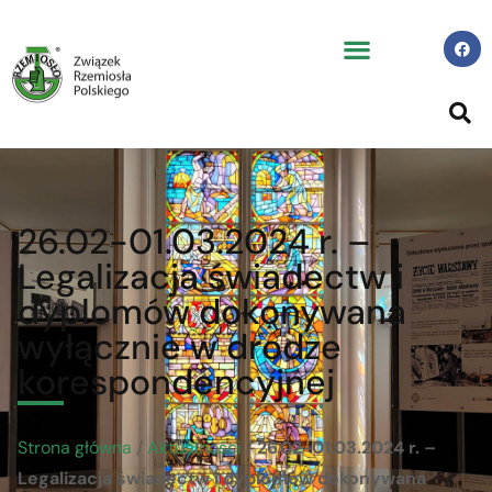
26.02-01.03.2024 r. –
Legalizacja świadectw i
dyplomów dokonywana
wyłącznie w drodze
korespondencyjnej
Strona główna
/
Aktualności
/
26.02-01.03.2024 r. –
Legalizacja świadectw i dyplomów dokonywana