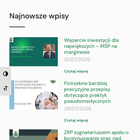
Najnowsze wpisy
Wsparcie inwestycji dla
największych – MŚP na
marginesie
31/07/2026
Czytaj więcej
TOGGLE HIGH CONTRAST
Potrzebne bardziej
precyzyjne przepisy
TOGGLE FONT SIZE
dotyczące praktyk
pseudomedycznych
28/07/2026
Czytaj więcej
ZRP sygnatariuszem apelu o
kontynuowanie prac nad