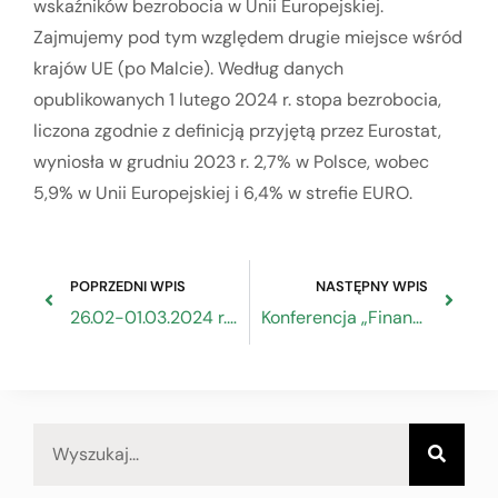
wskaźników bezrobocia w Unii Europejskiej.
Zajmujemy pod tym względem drugie miejsce wśród
krajów UE (po Malcie). Według danych
opublikowanych 1 lutego 2024 r. stopa bezrobocia,
liczona zgodnie z definicją przyjętą przez Eurostat,
wyniosła w grudniu 2023 r. 2,7% w Polsce, wobec
5,9% w Unii Europejskiej i 6,4% w strefie EURO.
POPRZEDNI WPIS
NASTĘPNY WPIS
26.02-01.03.2024 r. – Legalizacja świadectw i dyplomów dokonywana wyłącznie w drodze korespondencyjnej
Konferencja „Finansowanie ochrony środowiska z Programów UE”