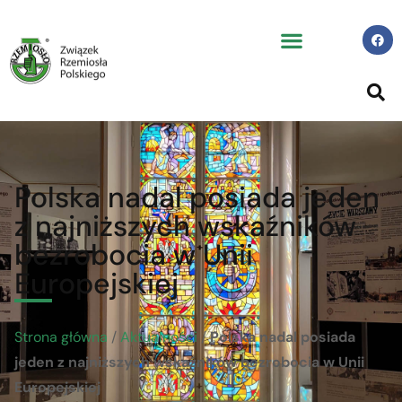
Polska nadal posiada jeden
z najniższych wskaźników
bezrobocia w Unii
Europejskiej
Strona główna
/
Aktualności
/
Polska nadal posiada
jeden z najniższych wskaźników bezrobocia w Unii
Europejskiej