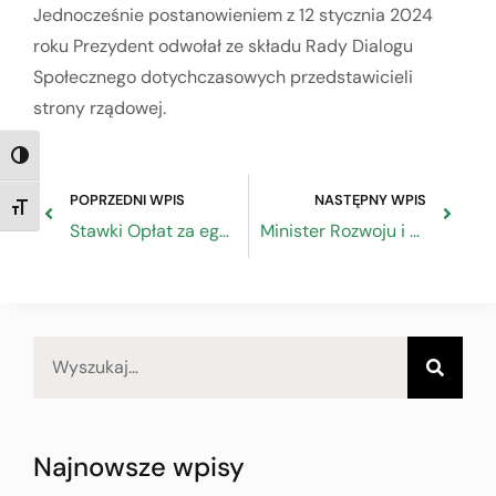
Jednocześnie postanowieniem z 12 stycznia 2024
roku Prezydent odwołał ze składu Rady Dialogu
Społecznego dotychczasowych przedstawicieli
strony rządowej.
TOGGLE HIGH CONTRAST
POPRZEDNI WPIS
NASTĘPNY WPIS
TOGGLE FONT SIZE
Stawki Opłat za egzaminy w 2024 r.
Minister Rozwoju i Technologii powołał pełnomocnika do spraw deregulacji i dialogu gospodarczego
Najnowsze wpisy