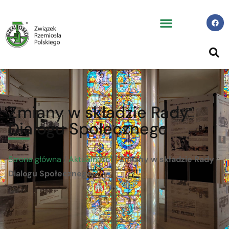
Zmiany w składzie Rady
Dialogu Społecznego
Strona główna
/
Aktualności
/
Zmiany w składzie Rady
Dialogu Społecznego