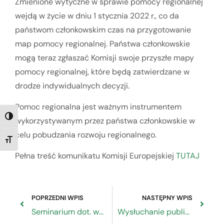
Zmienione wytyczne w sprawie pomocy regionalnej
wejdą w życie w dniu 1 stycznia 2022 r., co da
państwom członkowskim czas na przygotowanie
map pomocy regionalnej. Państwa członkowskie
mogą teraz zgłaszać Komisji swoje przyszłe mapy
pomocy regionalnej, które będą zatwierdzane w
drodze indywidualnych decyzji.
Pomoc regionalna jest ważnym instrumentem
TOGGLE HIGH CONTRAST
wykorzystywanym przez państwa członkowskie w
celu pobudzania rozwoju regionalnego.
TOGGLE FONT SIZE
Pełna treść komunikatu Komisji Europejskiej
TUTAJ
POPRZEDNI WPIS
NASTĘPNY WPIS
Seminarium dot. wdrażania w MŚP zasad gospodarki obiegu zamkniętego: „European Social Partners’ project on Circular Economy for Italy, Poland, Greece and France”.
Wysłuchanie publiczne projektu Programu „Fundusze Europejskie dla Nowoczesnej Gospodarki 2021-2027”