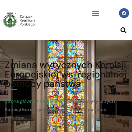
Zmiana wytycznych Komisji
Europejskiej ws. regionalnej
pomocy państwa
Strona główna
/
Aktualności
/
Zmiana wytycznych
Komisji Europejskiej ws. regionalnej pomocy
państwa