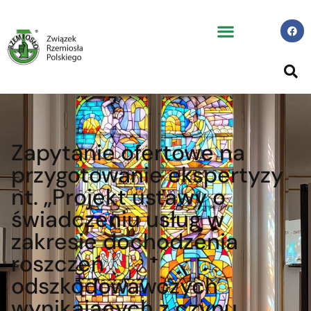
Zapytanie ofertowe na
przygotowanie ekspertyzy
nt. „Projekt ustawy o
świadczeniu usług w
zakresie dochodzenia
roszczeń
odszkodowawczych
wynikających z czynu