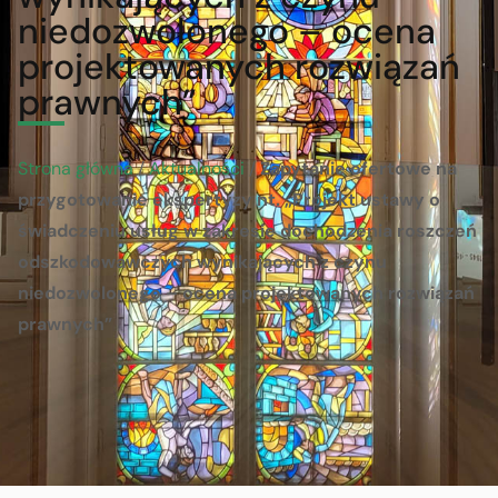
niedozwolonego – ocena
projektowanych rozwiązań
prawnych”
Strona główna
/
Aktualności
/
Zapytanie ofertowe na
przygotowanie ekspertyzy nt. „Projekt ustawy o
świadczeniu usług w zakresie dochodzenia roszczeń
odszkodowawczych wynikających z czynu
niedozwolonego – ocena projektowanych rozwiązań
prawnych”