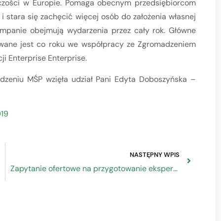
rczości w Europie. Pomaga obecnym przedsiębiorcom
 stara się zachęcić więcej osób do założenia własnej
ampanie obejmują wydarzenia przez cały rok. Główne
owane jest co roku we współpracy ze Zgromadzeniem
 Enterprise Enterprise.
dzeniu MŚP wzięła udział Pani Edyta Doboszyńska –
19
NASTĘPNY WPIS
Zapytanie ofertowe na przygotowanie ekspertyzy nt. „Projekt ustawy o świadczeniu usług w zakresie dochodzenia roszczeń odszkodowawczych wynikających z czynu niedozwolonego – ocena projektowanych rozwiązań prawnych”