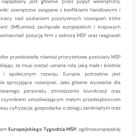
 napędzany jest głównie przez popyt wewnętrzny,
iki zewnętrzne związane z konfliktami handlowymi i
 pracy nad szukaniem pozytywnych rozwiązań, które
dent SMEunited zachęcała europejskich i krajowych
wzmacniali pozycję firm z sektora MŚP oraz reagowali
ler przedstawiła również priorytetowe postulaty MŚP
lając, że musi zostać uznana rola, jaką małe i średnie
 i społecznym rozwoju. Europie potrzebne jest
ie sprzyjające rozwojowi. Jako główne wyzwania dla
wanego personelu, zmniejszenie biurokracji oraz
m czynnikiem umożliwiającym małym przedsiębiorcom
nesu cyfryzacja, gospodarka o obiegu zamkniętym oraz
niem
Europejskiego Tygodnia MŚP
, ogólnoeuropejskiej