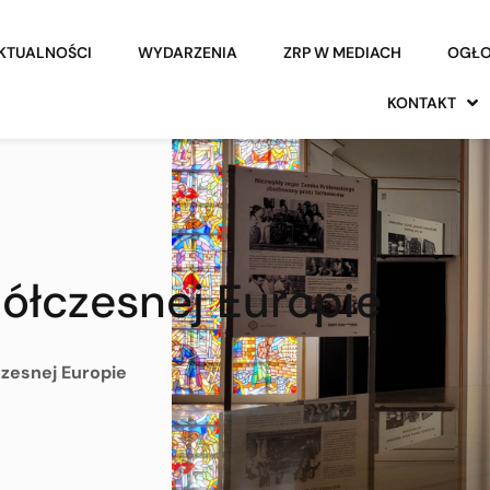
KTUALNOŚCI
WYDARZENIA
ZRP W MEDIACH
OGŁO
KONTAKT
ółczesnej Europie
zesnej Europie