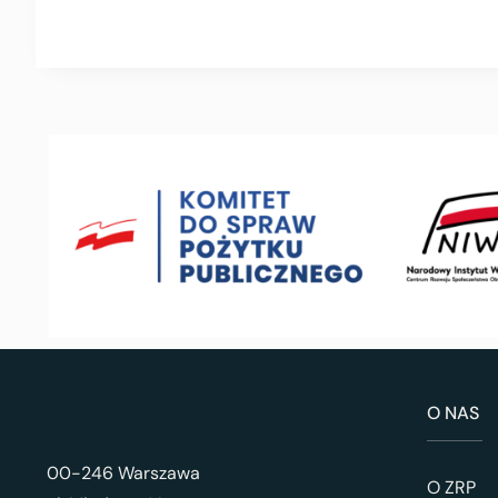
O NAS
00-246 Warszawa
O ZRP