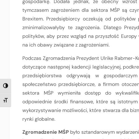
gospodarkę. Dodała jednak, że obecny wzrost
tymczasem zagrożeniem dla sektora MŚP są czynn
Brexitem. Przedsiębiorcy oczekują od polityków
zminimalizowałyby te zagrożenia. Dlatego Prezy
polityków, aby przez wzgląd na przyszłość Europy 
na ich obawy związane z zagrożeniami.
Podczas Zgromadzenia Prezydent Ulrike Rabmer-Kol
dotyczące następnej kadencji legislacyjnej, podkreś
przedsiębiorstwa odgrywają w gospodarczym
społeczeństwo przedsiębiorcze, a firmom otoczen
TOGGLE HIGH CONTRAST
sektora MŚP wymieniła dostęp do wykwalifiko
odpowiednie środki finansowe, które są istotny
TOGGLE FONT SIZE
wykorzystywanie możliwości, które stwarza dla biz
rynki globalne.
Zgromadzenie MŚP
było sztandarowym wydarze