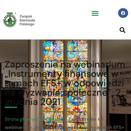
Zaproszenie na webinarium
„Instrumenty finansowe w
ramach EFS+ w odpowiedzi
na wyzwania społeczne”, 2
grudnia 2021
Strona główna
/
Aktualności
/
Zaproszenie na
webinarium „Instrumenty finansowe w ramach EFS+