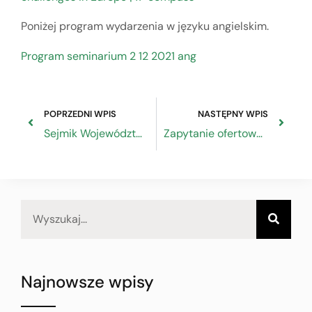
Poniżej program wydarzenia w języku angielskim.
Program seminarium 2 12 2021 ang
POPRZEDNI WPIS
NASTĘPNY WPIS
Sejmik Województwa Śląskiego ogłosił rok 2022 Rokiem Rzemiosła w Województwie Śląskim
Zapytanie ofertowe „Dostawa wyposażenia, sprzętu medycznego oraz mebli (2 części)” w Sanatorium Uzdrowiskowym „Piast” w Iwoniczu Zdroju
Najnowsze wpisy