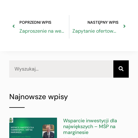
POPRZEDNI WPIS
NASTĘPNY WPIS
Zaproszenie na webinarium „Instrumenty finansowe w ramach EFS+ w odpowiedzi na wyzwania społeczne”, 2 grudnia 2021
Zapytanie ofertowe „Wykonanie sieci systemu nagłaśniającego w budynku (tzw. radiowęzeł)” w Sanatorium Uzdrowiskowym „Piast” w Iwoniczu Zdroju
Najnowsze wpisy
Wsparcie inwestycji dla
największych – MŚP na
marginesie