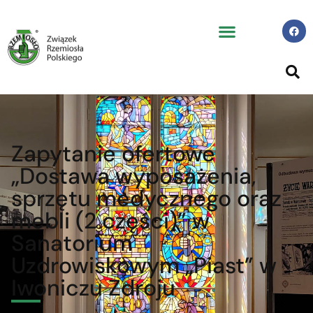
Zapytanie ofertowe
„Dostawa wyposażenia,
sprzętu medycznego oraz
mebli (2 części)” w
Sanatorium
Uzdrowiskowym „Piast” w
Iwoniczu Zdroju