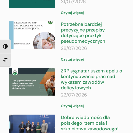
31/07/2026
Czytaj więcej
Potrzebne bardziej
precyzyjne przepisy
dotyczące praktyk
pseudomedycznych
28/07/2026
TOGGLE HIGH CONTRAST
Czytaj więcej
TOGGLE FONT SIZE
ZRP sygnatariuszem apelu o
kontynuowanie prac nad
wykazem zawodów
deficytowych
22/07/2026
Czytaj więcej
Dobra wiadomość dla
polskiego rzemiosła i
szkolnictwa zawodowego!