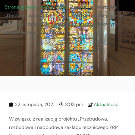
Strona główna
/
Aktualności
/
Zapytanie ofertowe
„Dostawa wyposażenia, sprzętu medycznego oraz
mebli (2 części)” w Sanatorium Uzdrowiskowym
„Piast” w Iwoniczu Zdroju
22 listopada, 2021
3:03 pm
Aktualności
W związku z realizacją projektu „Przebudowa,
rozbudowa i nadbudowa zakładu leczniczego ZRP