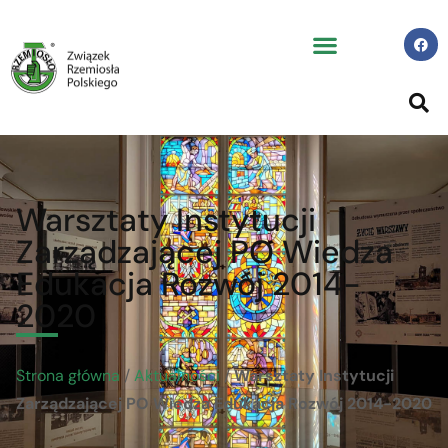
Warsztaty Instytucji
Zarządzającej PO Wiedza
Edukacja Rozwój 2014-
2020
Strona główna
/
Aktualności
/
Warsztaty Instytucji
Zarządzającej PO Wiedza Edukacja Rozwój 2014-2020