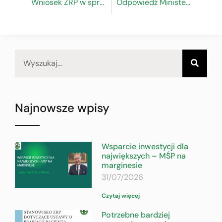
Wniosek ZRP w sprawie umorzenia subwencji udzielanej przedsiębiorcom w ramach Tarczy Finansowej PFR dla MŚP 1.0
Odpowiedź Ministerstwa Funduszy i Polityki Regionalnej na stanowisko Zespołu ds. funduszy europejskich RDS z dnia 19 marca 2021 r. do projektu Umowy Partnerstwa na lata 2021-2027
Najnowsze wpisy
Wsparcie inwestycji dla
największych – MŚP na
marginesie
31/07/2026
Czytaj więcej
Potrzebne bardziej