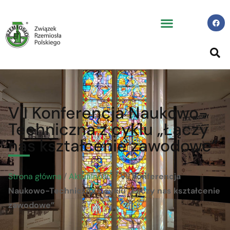
VII Konferencja Naukowo-
Techniczna z cyklu „Łączy
nas kształcenie zawodowe”
Strona główna
/
Aktualności
/
VII Konferencja
Naukowo-Techniczna z cyklu „Łączy nas kształcenie
zawodowe”