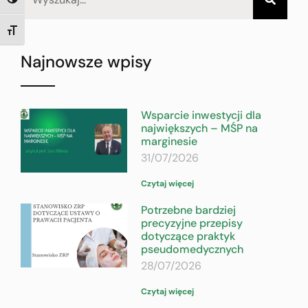
TOGGLE HIGH CONTRAST
TOGGLE FONT SIZE
Najnowsze wpisy
Wsparcie inwestycji dla
największych – MŚP na
marginesie
31/07/2026
Czytaj więcej
Potrzebne bardziej
precyzyjne przepisy
dotyczące praktyk
pseudomedycznych
28/07/2026
Czytaj więcej