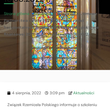
Strona główna
/
Aktualności
/
Szkolenie nt. Umowy
Partnerstwa na lata 2021-2027 oraz zasad
horyzontalnych Unii Europejskiej w perspektywie
finansowej 2021-2027, Warszawa 10.08.2022 r.
4 sierpnia, 2022
3:09 pm
Aktualności
Związek Rzemiosła Polskiego informuje o szkoleniu