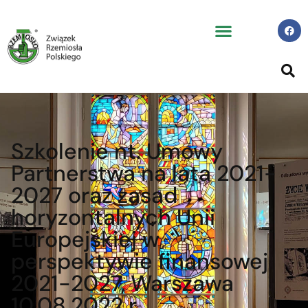
Szkolenie nt. Umowy
Partnerstwa na lata 2021-
2027 oraz zasad
horyzontalnych Unii
Europejskiej w
perspektywie finansowej
2021-2027, Warszawa
10.08.2022 r.