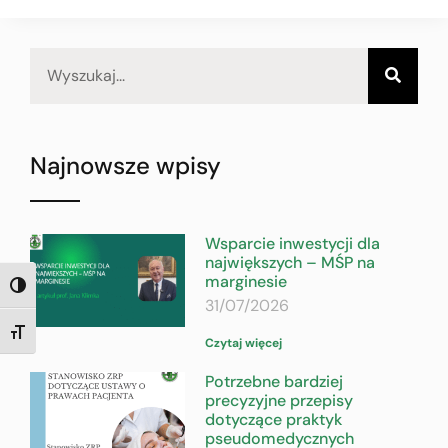
Najnowsze wpisy
Wsparcie inwestycji dla
największych – MŚP na
marginesie
TOGGLE HIGH CONTRAST
31/07/2026
TOGGLE FONT SIZE
Czytaj więcej
Potrzebne bardziej
precyzyjne przepisy
dotyczące praktyk
pseudomedycznych