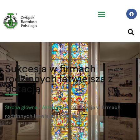
Sukcesja w firmach
rodzinnych łatwiejsza z
dotacją
Strona główna
/
Aktualności
/
Sukcesja w firmach
rodzinnych łatwiejsza z dotacją