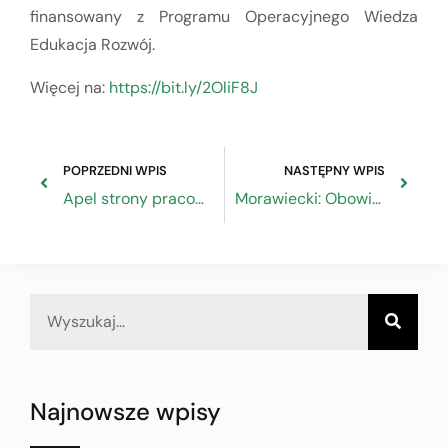
finansowany z Programu Operacyjnego Wiedza
Edukacja Rozwój.
Więcej na:
https://bit.ly/2OliF8J
POPRZEDNI WPIS
NASTĘPNY WPIS
Apel strony pracodawców i strony pracowników Rady Dialogu Społecznego w sprawie odrzucenia w pierwszym czytaniu poselskiego projektu ustawy o zmianie ustawy o systemie ubezpieczeń społecznych oraz niektórych innych ustaw
Morawiecki: Obowiązkiem państwa jest wspieranie przedsiębiorców
Najnowsze wpisy