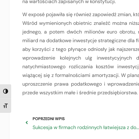
na wartościach zapisanych w konstytucji.
W exposé pojawiła się również zapowiedź zmian, któ
Wśród wymienionych obietnic znaleźć można niższy
jednego, a potem dwóch milionów euro obrotu, 
miliard na dodatkowe inwestycje strategiczne dla 
aby korzyści z tego płynące odniosły jak najszers
wprowadzenie kolejnych ulg inwestycyjnych d
natychmiastowego rozliczania kosztów inwestycj
wiążącej się z formalnościami amortyzacji. W pla
uproszczenie prawa podatkowego i wprowadzenie 
przede wszystkim małe i średnie przedsiębiorstwa.
TOGGLE HIGH CONTRAST
TOGGLE FONT SIZE
POPRZEDNI WPIS
Sukcesja w firmach rodzinnych łatwiejsza z dotacją