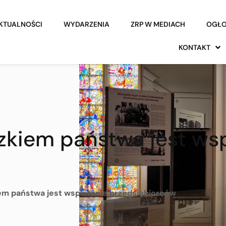
KTUALNOŚCI
WYDARZENIA
ZRP W MEDIACH
OGŁO
KONTAKT
zkiem państwa jest wsp
em państwa jest wspieranie przedsiębiorców