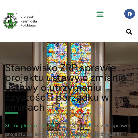
Stanowisko ZRP sprawie
projektu ustawy o zmianie
ustawy o utrzymaniu
czystości i porządku w
gminach
Strona główna
/
Aktualności
/
Stanowisko ZRP sprawie
projektu ustawy o zmianie ustawy o utrzymaniu