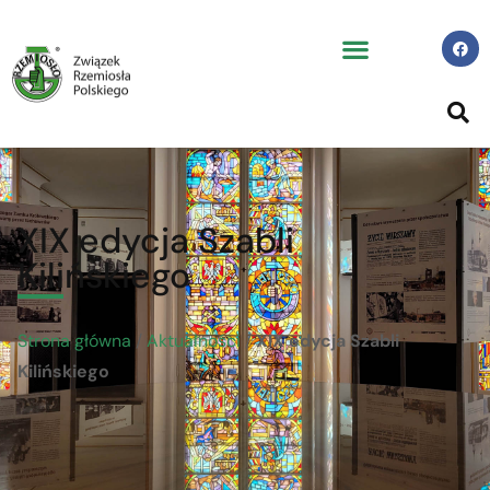
XIX edycja Szabli
Kilińskiego
Strona główna
/
Aktualności
/
XIX edycja Szabli
Kilińskiego