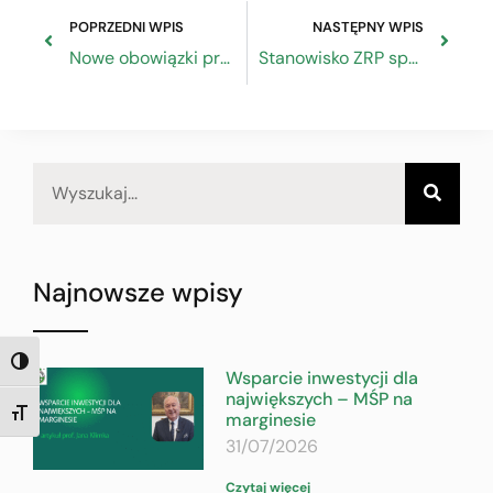
POPRZEDNI WPIS
NASTĘPNY WPIS
Nowe obowiązki pracodawców wobec ZUS
Stanowisko ZRP sprawie projektu ustawy o zmianie ustawy o utrzymaniu czystości i porządku w gminach
Najnowsze wpisy
TOGGLE HIGH CONTRAST
Wsparcie inwestycji dla
największych – MŚP na
marginesie
TOGGLE FONT SIZE
31/07/2026
Czytaj więcej