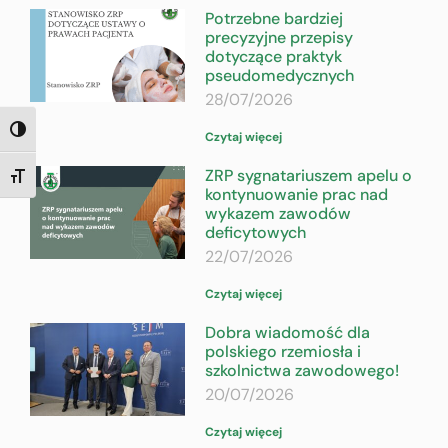
Potrzebne bardziej
precyzyjne przepisy
dotyczące praktyk
pseudomedycznych
28/07/2026
TOGGLE HIGH CONTRAST
Czytaj więcej
ZRP sygnatariuszem apelu o
TOGGLE FONT SIZE
kontynuowanie prac nad
wykazem zawodów
deficytowych
22/07/2026
Czytaj więcej
Dobra wiadomość dla
polskiego rzemiosła i
szkolnictwa zawodowego!
20/07/2026
Czytaj więcej