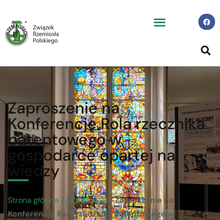
Zaproszenie na
Konferencję Rola rzecznika
patentowego w
gospodarce opartej na
wiedzy
Strona główna
/
Aktualności
/
Zaproszenie na
Konferencję Rola rzecznika patentowego w