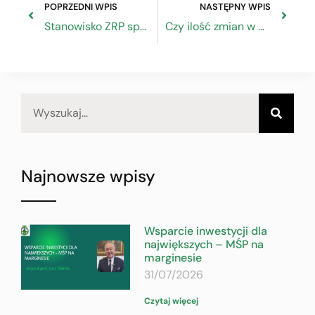
POPRZEDNI WPIS
NASTĘPNY WPIS
Stanowisko ZRP sprawie projektu ustawy o zmianie ustawy o utrzymaniu czystości i porządku w gminach
Czy ilość zmian w prawie podatkowym zniechęci przedsiębiorców?
Najnowsze wpisy
Wsparcie inwestycji dla
największych – MŚP na
marginesie
31/07/2026
Czytaj więcej