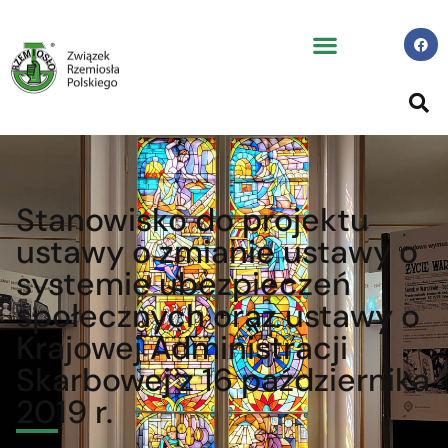
Stanowisko do projektu
ustawy o zmianie ustawy o
systemie ubezpieczeń
społecznych oraz ustawy o
Krajowej Administracji
Skarbowej z 16 października
2019 r.