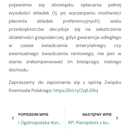
pojawienia się obowiązku opłacania pełnej
wysokości składek (tj. po wyczerpaniu możliwości
płacenia składek preferencyjnych), wielu
przedsiębiorców decyduje się na zakończenie
działalności gospodarczej, gdyż gwarancja odległego
w czasie świadczenia emerytalnego, czy
ewentualnego świadczenia rentowego, nie jest w
stanie zrekompensować im bieżącego, niskiego
dochodu.
Zapraszamy do zapoznania się z opinią Związku
Rzemiosła Polskiego:
https://bit.ly/2qIL68q
POPRZEDNI WPIS
NASTĘPNY WPIS
I Ogólnopolska Konferencja z cyklu Prawo dla Przedsiębiorców
RP: Pieniędzmi z konta VAT można opłacić również ZUS i podatek dochodowy