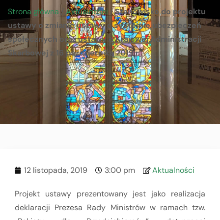
Strona główna
/
Aktualności
/
Stanowisko do projektu
ustawy o zmianie ustawy o systemie ubezpieczeń
społecznych oraz ustawy o Krajowej Administracji
Skarbowej z 16 października 2019 r.
12 listopada, 2019
3:00 pm
Aktualności
Projekt ustawy prezentowany jest jako realizacja
deklaracji Prezesa Rady Ministrów w ramach tzw.