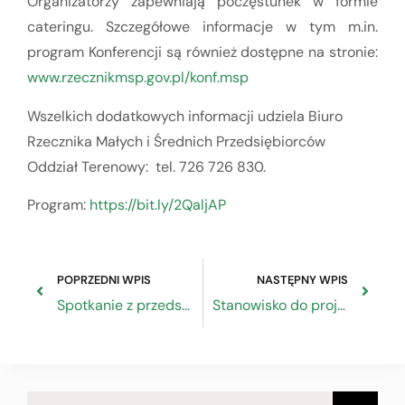
Organizatorzy zapewniają poczęstunek w formie
cateringu. Szczegółowe informacje w tym m.in.
program Konferencji są również dostępne na stronie:
www.rzecznikmsp.gov.pl/konf.msp
Wszelkich dodatkowych informacji udziela Biuro
Rzecznika Małych i Średnich Przedsiębiorców
Oddział Terenowy: tel. 726 726 830.
Program:
https://bit.ly/2QaljAP
POPRZEDNI WPIS
NASTĘPNY WPIS
Spotkanie z przedstawicielami Komisji Europejskiej
Stanowisko do projektu ustawy o zmianie ustawy o systemie ubezpieczeń społecznych oraz ustawy o Krajowej Administracji Skarbowej z 16 października 2019 r.