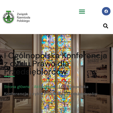
I Ogólnopolska Konferencja
z cyklu Prawo dla
Przedsiębiorców
Strona główna
/
Aktualności
/
I Ogólnopolska
Konferencja z cyklu Prawo dla Przedsiębiorców