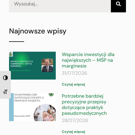
Najnowsze wpisy
Wsparcie inwestycji dla
największych – MŚP na
marginesie
31/07/2026
TOGGLE HIGH CONTRAST
Czytaj więcej
TOGGLE FONT SIZE
Potrzebne bardziej
precyzyjne przepisy
dotyczące praktyk
pseudomedycznych
28/07/2026
Czytaj więcej