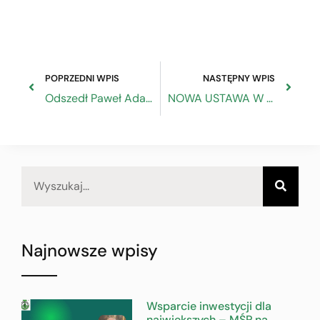
POPRZEDNI WPIS
NASTĘPNY WPIS
Odszedł Paweł Adamowicz
NOWA USTAWA W PANELU – Kodeks karny skarbowy
Najnowsze wpisy
Wsparcie inwestycji dla
największych – MŚP na