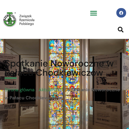
Spotkanie Noworoczne w
Pałacu Chodkiewiczów
Strona główna
/
Aktualności
/
Spotkanie Noworoczne
w Pałacu Chodkiewiczów