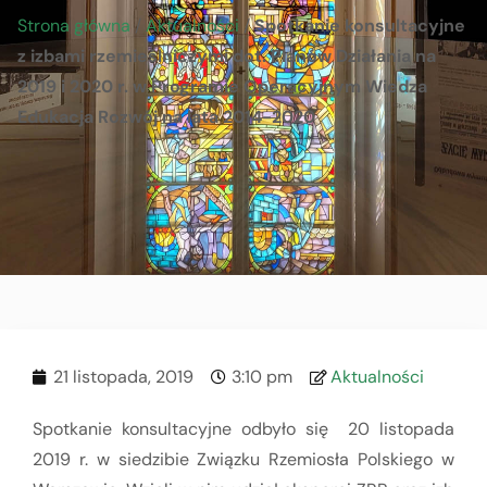
Strona główna
/
Aktualności
/
Spotkanie konsultacyjne
z izbami rzemieślniczymi dot. Planów Działania na
2019 i 2020 r. w Programie Operacyjnym Wiedza
Edukacja Rozwój na lata 2014-2020
21 listopada, 2019
3:10 pm
Aktualności
Spotkanie konsultacyjne odbyło się 20 listopada
2019 r. w siedzibie Związku Rzemiosła Polskiego w