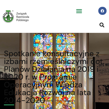
Spotkanie konsultacyjne z
izbami rzemieślniczymi dot.
Planów Działania na 2019 i
2020 r. w Programie
Operacyjnym Wiedza
Edukacja Rozwój na lata
2014-2020