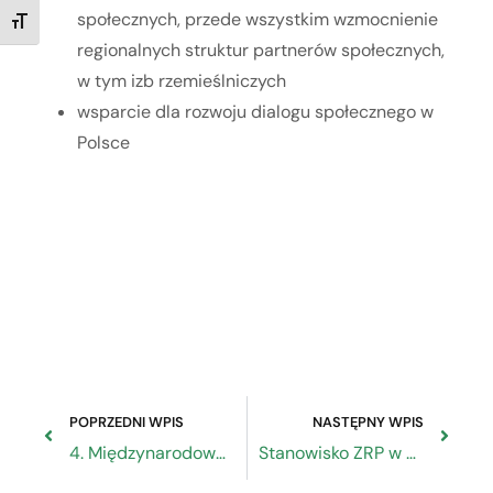
społecznych, przede wszystkim wzmocnienie
TOGGLE FONT SIZE
regionalnych struktur partnerów społecznych,
w tym izb rzemieślniczych
wsparcie dla rozwoju dialogu społecznego w
Polsce
POPRZEDNI WPIS
NASTĘPNY WPIS
4. Międzynarodowa Konferencja Gospodarczo-Naukowa w Hamburgu
Stanowisko ZRP w sprawie strategii dynamicznego przyspieszenia wzrostu poziomu minimalnego wynagrodzenia w latach 2020-2023