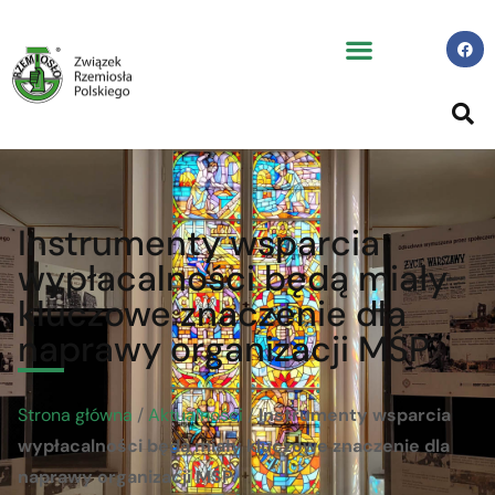
Instrumenty wsparcia
wypłacalności będą miały
kluczowe znaczenie dla
naprawy organizacji MŚP
Strona główna
/
Aktualności
/
Instrumenty wsparcia
wypłacalności będą miały kluczowe znaczenie dla
naprawy organizacji MŚP