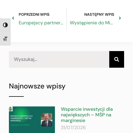
POPRZEDNI WPIS
NASTĘPNY WPIS
Europejscy partnerzy społeczni wzywają państwa członkowskie do zatwierdzenia porozumienia w sprawie funduszu naprawczego i długoterminowego budżetu
Wystąpienie do Minister Olgi Semeniuk w sprawie subwencji oświatowej
TOGGLE HIGH CONTRAST
TOGGLE FONT SIZE
Najnowsze wpisy
Wsparcie inwestycji dla
największych – MŚP na
marginesie
31/07/2026