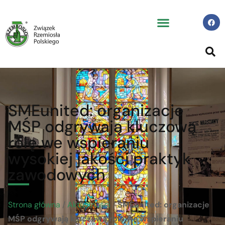
SMEunited: organizacje
MŚP odgrywają kluczową
rolę we wspieraniu
wysokiej jakości praktyk
zawodowych
Strona główna
/
Aktualności
/
SMEunited: organizacje
MŚP odgrywają kluczową rolę we wspieraniu