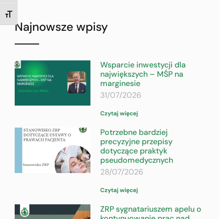
TOGGLE FONT SIZE
Najnowsze wpisy
Wsparcie inwestycji dla
największych – MŚP na
marginesie
31/07/2026
Czytaj więcej
Potrzebne bardziej
precyzyjne przepisy
dotyczące praktyk
pseudomedycznych
28/07/2026
Czytaj więcej
ZRP sygnatariuszem apelu o
kontynuowanie prac nad