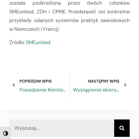
została podkreślona przez dwóch członków
SMEunited, ZDH i CPME. Przedstawili oni konkretne
przykłady udanych systemów praktyk zawodowych
w Niemczech i Francji.
Źródło:
SMEunited
POPRZEDNI WPIS
NASTĘPNY WPIS
Posiedzenie Komitetu Monitorującego Programu Operacyjnego Wiedza Edukacja Rozwój 2014-2020
Wystąpienie skierowane do Ministra Rozwoju, Pracy i Technologii w sprawie ograniczenia w samodzielnym poruszaniu się dzieci w wieku do 16 lat
TOGGLE HIGH CONTRAST