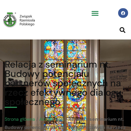
Relacja z seminarium nt.
Budowy potencjału
partnerów społecznych na
rzecz efektywnego dialogu
społecznego
Strona główna
/
Aktualności
/
Relacja z seminarium nt.
Budowy potencjału partnerów społecznych na rzecz