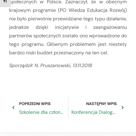
społecznych w Polsce. Zaznaczył, że w obecnym
TOGGLE FONT SIZE
krajowym programie (PO Wiedza Edukacja Rozwój)
nie było pierwotnie przewidziane tego typu działanie,
jednakże dzięki inicjatywie i zaangażowaniu
partnerów społecznych zostało ono wprowadzone do
tego programu. Głównym problemem jest niestety
bardzo niski budżet przeznaczony na ten cel.
Sporządził: N. Pruszanowski, 13.11.2018
POPRZEDNI WPIS
NASTĘPNY WPIS
Szkolenie dla członków komisji egzaminacyjnych – Częstochowa
Konferencja Dialogu Społecznego „Zamówienia publiczne okiem partnerów społecznych”