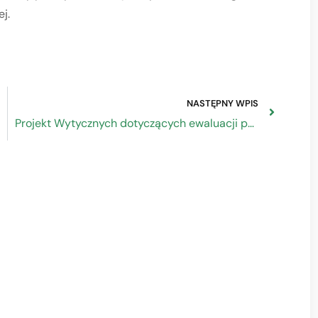
j.
NASTĘPNY WPIS
Projekt Wytycznych dotyczących ewaluacji polityki spójności na lata 2021-2027