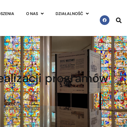
SZENIA
O NAS
DZIAŁALNOŚĆ
ealizacji programów
i na lata 2021-2027