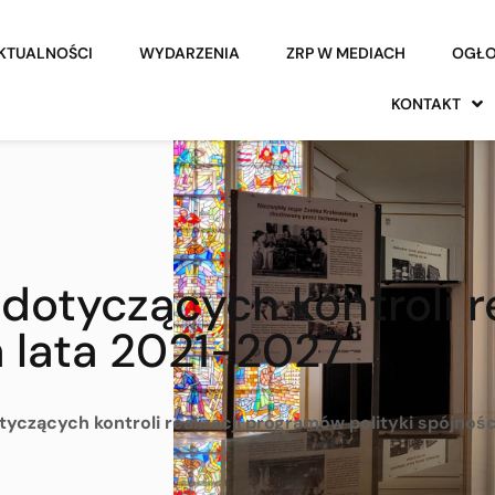
KTUALNOŚCI
WYDARZENIA
ZRP W MEDIACH
OGŁO
KONTAKT
dotyczących kontroli r
a lata 2021-2027
czących kontroli realizacji programów polityki spójnośc