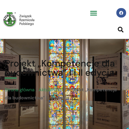
Projekt „Kompetencje dla
budownictwa” I i II edycja
Strona główna
/
Aktualności
/
Projekt „Kompetencje
dla budownictwa” I i II edycja