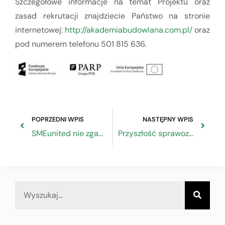
Szczegółowe informacje na temat Projektu oraz
zasad rekrutacji znajdziecie Państwo na stronie
internetowej:
http://akademiabudowlana.com.pl/
oraz
pod numerem telefonu 501 815 636.
POPRZEDNI WPIS
NASTĘPNY WPIS
SMEunited nie zgadza się z wnioskiem Komisji Europejskiej dotyczącym dyrektywy w sprawie płacy minimalnej
Przyszłość sprawozdawczości pozafinansowej organizacji MŚP