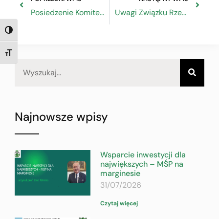
Posiedzenie Komitetu Monitorującego Programu Operacyjnego Wiedza Edukacja Rozwój 2014-2020
Uwagi Związku Rzemiosła Polskiego do projektu ustawy o zasadach realizacji zadań finansowanych ze środków europejskich w perspektywie finansowej 2021-2027
TOGGLE HIGH CONTRAST
TOGGLE FONT SIZE
Najnowsze wpisy
Wsparcie inwestycji dla
największych – MŚP na
marginesie
31/07/2026
Czytaj więcej