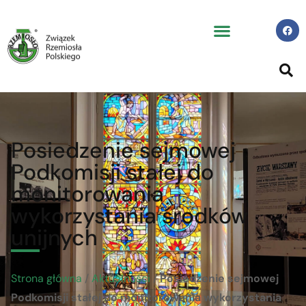
Posiedzenie sejmowej
Podkomisji stałej do
monitorowania
wykorzystania środków
unijnych
Strona główna
/
Aktualności
/
Posiedzenie sejmowej
Podkomisji stałej do monitorowania wykorzystania