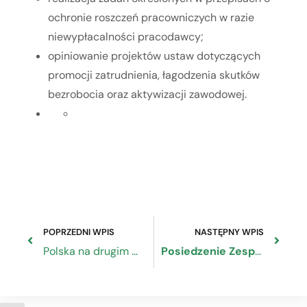
ochronie roszczeń pracowniczych w razie
niewypłacalności pracodawcy;
opiniowanie projektów ustaw dotyczących
promocji zatrudnienia, łagodzenia skutków
bezrobocia oraz aktywizacji zawodowej.
POPRZEDNI WPIS
NASTĘPNY WPIS
Polska na drugim miejscu z najniższą stopą bezrobocia w UE według najnowszych danych Eurostatu
Posiedzenie Zespołu do spraw Semestru Europejskiego