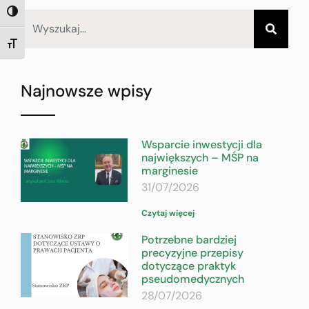
TOGGLE HIGH CONTRAST
TOGGLE FONT SIZE
Najnowsze wpisy
Wsparcie inwestycji dla
największych – MŚP na
marginesie
31/07/2026
Czytaj więcej
Potrzebne bardziej
precyzyjne przepisy
dotyczące praktyk
pseudomedycznych
28/07/2026