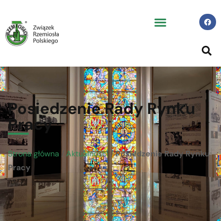
Posiedzenie Rady Rynku
Pracy
Strona główna
/
Aktualności
/
Posiedzenie Rady Rynku
Pracy