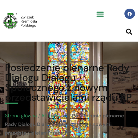
Posiedzenie plenarne Rady
Dialogu Dialogu
Społecznego z nowymi
przedstawicielami rządu RP
Strona główna
/
Aktualności
/
Posiedzenie plenarne
Rady Dialogu Dialogu Społecznego z nowymi
przedstawicielami rządu RP