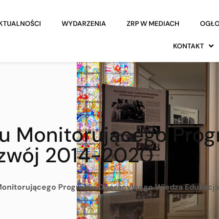
KTUALNOŚCI
WYDARZENIA
ZRP W MEDIACH
OGŁO
KONTAKT
tu Monitorującego Pro
ozwój 2014-2020
Monitorującego Programu Operacyjnego Wiedza Edukacj