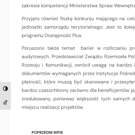
zakresie kompetencji Ministerstwa Spraw Wewnętrzn
Przyjęto również fiszkę konkursu mającego na ce
jednostki samorządu terytorialnego. Jest to kole
programu Dostępność Plus.
Poruszono także temat barier w rozliczaniu pr
audytowych. Przedstawiciel Związku Rzemiosła Pol
Rozwoju i Komunikacji, zwrócił uwagę na bardzo 
dokumentów wymaganych przez Instytucje Pośredn
płatność, które muszą być skanowane i przesyłan
bardzo czasochłonny zarówno dla beneficjentów ja
TOGGLE HIGH CONTRAST
zredukowany, ponieważ większość tych samych
TOGGLE FONT SIZE
miejscu realizacji projektów.
POPRZEDNI WPIS