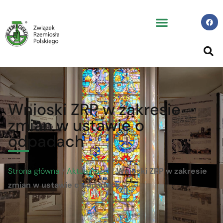
Wnioski ZRP w zakresie
zmian w ustawie o
odpadach
Strona główna
/
Aktualności
/
Wnioski ZRP w zakresie
zmian w ustawie o odpadach