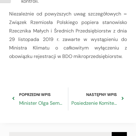
kontroli.
Niezależnie od powyższych uwag szczegółowych
–
Związek Rzemiosła Polskiego popiera stanowisko
Rzecznika Małych i Średnich Przedsiębiorstw z dnia
29 listopada 2019 r. zawarte w wystąpieniu do
Ministra Klimatu o całkowitym wyłączeniu z
obowiązku rejestracji w BDO mikroprzedsiębiorstw.
POPRZEDNI WPIS
NASTĘPNY WPIS
Minister Olga Semeniuk na spotkaniu w Krakowie
Posiedzenie Komitetu Monitorującego Programu Operacyjnego Wiedza Edukacja Rozwój 2014-2020