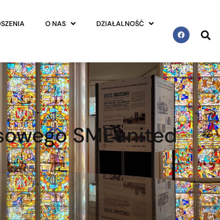
SZENIA
O NAS
DZIAŁALNOŚĆ
nsowego SMEunited