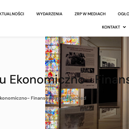
KTUALNOŚCI
WYDARZENIA
ZRP W MEDIACH
OGŁO
KONTAKT
tu Ekonomiczno- Fina
Ekonomiczno- Finansowego SMEunited