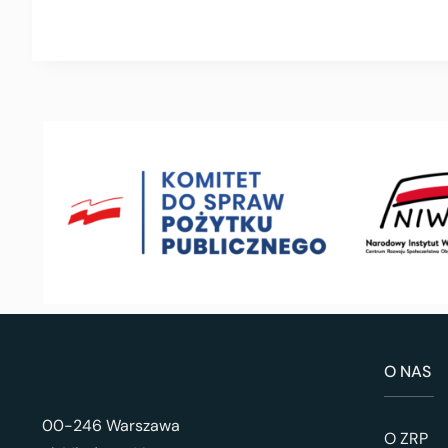
O NAS
00-246 Warszawa
O ZRP