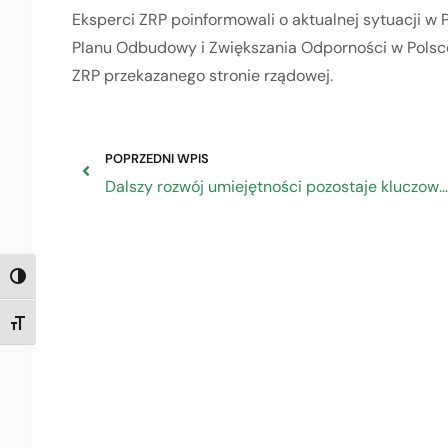
Eksperci ZRP poinformowali o aktualnej sytuacji w
Planu Odbudowy i Zwiększania Odporności w Polsce
ZRP przekazanego stronie rządowej.
POPRZEDNI WPIS
Dalszy rozwój umiejętności pozostaje kluczowym priorytetem dla MŚP
TOGGLE HIGH CONTRAST
TOGGLE FONT SIZE