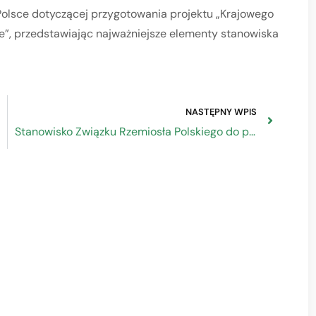
 Polsce dotyczącej przygotowania projektu „Krajowego
”, przedstawiając najważniejsze elementy stanowiska
NASTĘPNY WPIS
Stanowisko Związku Rzemiosła Polskiego do projektu Krajowego Planu Odbudowy i Zwiększania Odporności