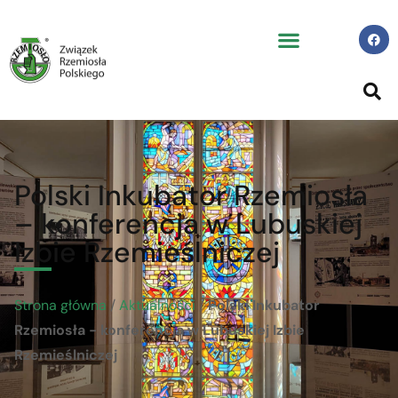
Polski Inkubator Rzemiosła
– konferencja w Lubuskiej
Izbie Rzemieślniczej
Strona główna
/
Aktualności
/
Polski Inkubator
Rzemiosła - konferencja w Lubuskiej Izbie
Rzemieślniczej