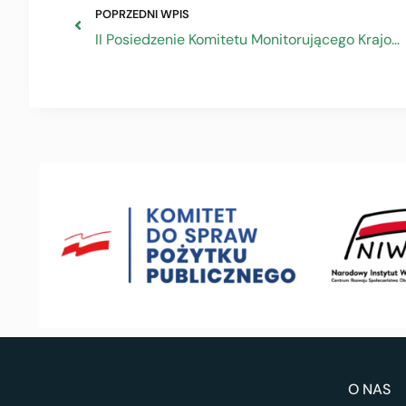
POPRZEDNI WPIS
II Posiedzenie Komitetu Monitorującego Krajowy Plan Odbudowy i Zwiększania Odporności
O NAS