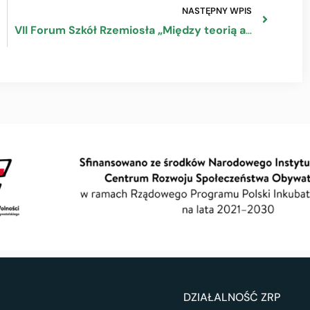
NASTĘPNY WPIS
VII Forum Szkół Rzemiosła „Między teorią a praktyką” w Pałacu Chodkiewiczów
DZIAŁALNOŚĆ ZRP