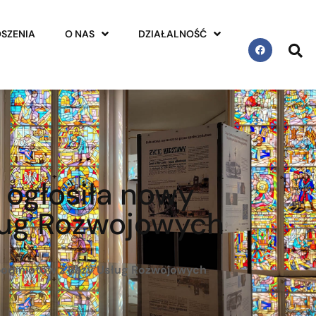
SZENIA
O NAS
DZIAŁALNOŚĆ
 ogłosiła nowy
ług Rozwojowych
 podmiotów z Bazy Usług Rozwojowych