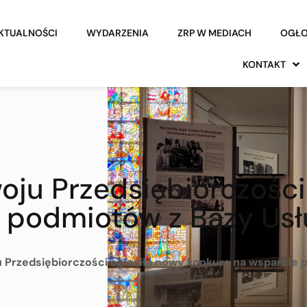
KTUALNOŚCI
WYDARZENIA
ZRP W MEDIACH
OGŁO
KONTAKT
oju Przedsiębiorczości
e podmiotów z Bazy Us
 Przedsiębiorczości ogłosiła nowy konkurs na wsparcie