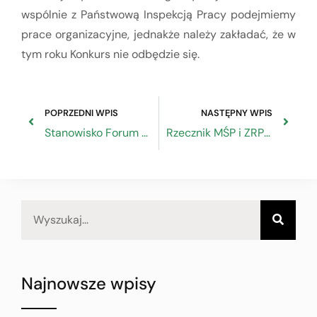
wspólnie z Państwową Inspekcją Pracy podejmiemy
prace organizacyjne, jednakże należy zakładać, że w
tym roku Konkurs nie odbędzie się.
POPRZEDNI WPIS
NASTĘPNY WPIS
Stanowisko Forum Gospodarczego Województwa Świętokrzyskiego w sprawie zmian w obowiązującym prawie w kontekście epidemii koronowirusa
Rzecznik MŚP i ZRP apelują do Premiera
Najnowsze wpisy