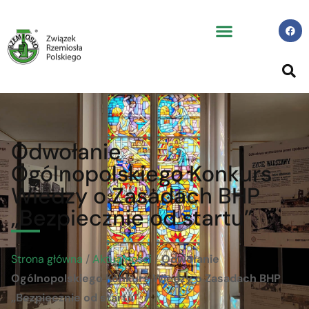
Odwołanie
Ogólnopolskiego Konkurs
Wiedzy o Zasadach BHP
„Bezpiecznie od startu”
Strona główna
/
Aktualności
/
Odwołanie
Ogólnopolskiego Konkurs Wiedzy o Zasadach BHP
„Bezpiecznie od startu”