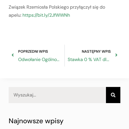
Związek Rzemiosła Polskiego przyłączył się do
apelu:
https://bit.ly/2JfWWNh
POPRZEDNI WPIS
NASTĘPNY WPIS
Odwołanie Ogólnopolskiego Konkurs Wiedzy o Zasadach BHP „Bezpiecznie od startu”
Stawka 0 % VAT dla darowizn od biznesu
Najnowsze wpisy