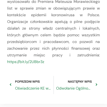
wystosowało do Premiera Mateusza Morawieckiego
list w sprawie zmian w obowiązującym prawie w
kontekście epidemii koronowirusa w Polsce.
Organizacje członkowskie apelują o pilne podjęcie
działań ze strony władz centralnych i lokalnych,
których głównym celem będzie pomoc wszystkim
przedsiębiorcom i pracodawcom, co pozwoli na
zachowanie przez nich płynności finansowej oraz
utrzymanie miejsc pracy i zatrudnienia:
https://bit.ly/2UBbr3z
POPRZEDNI WPIS
NASTĘPNY WPIS
Oświadczenie KE w sprawie wpływu COVID-19 na zatrudnienie i skutki społeczne
Odwołanie Ogólnopolskiego Konkurs Wiedzy o Zasadach BHP „Bezpiecznie od startu”