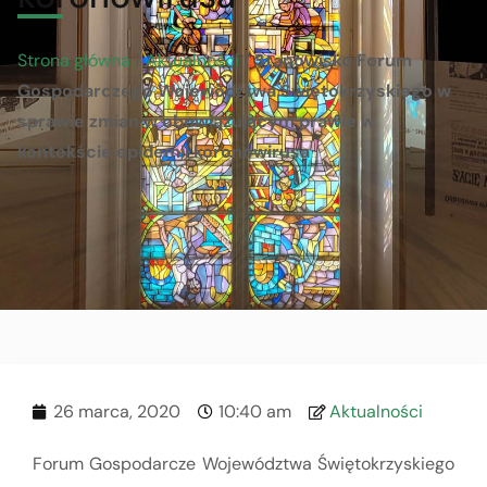
Strona główna
/
Aktualności
/
Stanowisko Forum
Gospodarczego Województwa Świętokrzyskiego w
sprawie zmian w obowiązującym prawie w
kontekście epidemii koronowirusa
26 marca, 2020
10:40 am
Aktualności
Forum Gospodarcze Województwa Świętokrzyskiego