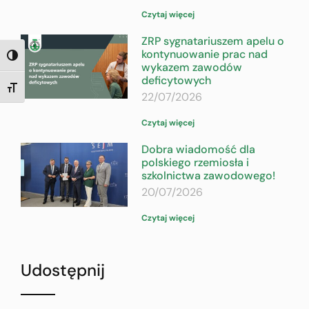
Czytaj więcej
ZRP sygnatariuszem apelu o
kontynuowanie prac nad
TOGGLE HIGH CONTRAST
wykazem zawodów
deficytowych
TOGGLE FONT SIZE
22/07/2026
Czytaj więcej
Dobra wiadomość dla
polskiego rzemiosła i
szkolnictwa zawodowego!
20/07/2026
Czytaj więcej
Udostępnij