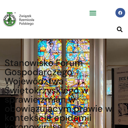
Stanowisko Forum
Gospodarczego
Województwa
Świętokrzyskiego w
sprawie zmian w
obowiązującym prawie w
kontekście epidemii
koronowirusa